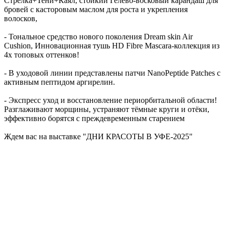
Стрелка+Тени+Каял, стойкий Гелево-восковый карандаш для
бровей с касторовым маслом для роста и укрепления
волосков,
- Тональное средство нового поколения Dream skin Air
Cushion, Инновационная тушь HD Fibre Mascara-коллекция из
4х топовых оттенков!
- В уходовой линии представлены патчи NanoPeptide Patches с
активным пептидом аргирелин.
- Экспресс уход и восстановление периорбитальной области!
Разглаживают морщины, устраняют тёмные круги и отёки,
эффективно борятся с преждевременным старением
Ждем вас на выставке "ДНИ КРАСОТЫ В УФЕ-2025"